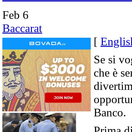
Feb
6
Baccarat
[
Englis
Se si vo
che è se
divertim
opportun
Banco.
Prima di