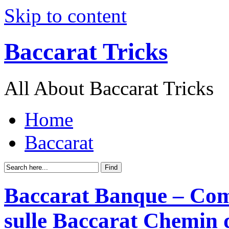
Skip to content
Baccarat Tricks
All About Baccarat Tricks
Home
Baccarat
Baccarat Banque – Com
sulle Baccarat Chemin 