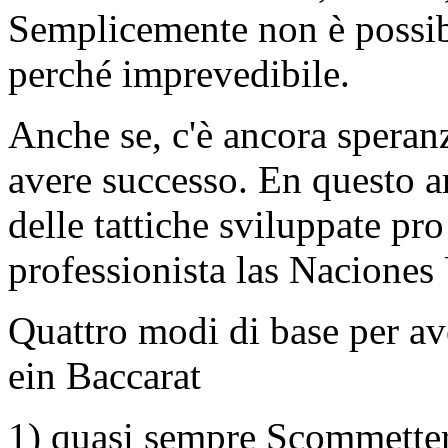
Semplicemente non è possibi
perché imprevedibile.
Anche se, c'è ancora speran
avere successo. En questo ar
delle tattiche sviluppate pro
professionista las Naciones
Quattro modi di base per a
ein Baccarat
1) quasi sempre Scommettere