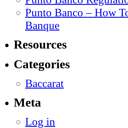
Punto Banco – How To 
Banque
Resources
Categories
Baccarat
Meta
Log in