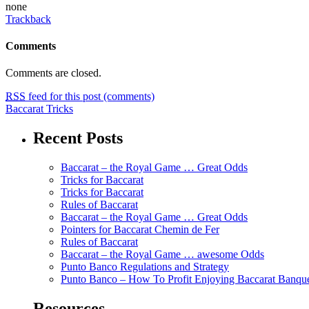
none
Trackback
Comments
Comments are closed.
RSS
feed for this post (comments)
Baccarat Tricks
Recent Posts
Baccarat – the Royal Game … Great Odds
Tricks for Baccarat
Tricks for Baccarat
Rules of Baccarat
Baccarat – the Royal Game … Great Odds
Pointers for Baccarat Chemin de Fer
Rules of Baccarat
Baccarat – the Royal Game … awesome Odds
Punto Banco Regulations and Strategy
Punto Banco – How To Profit Enjoying Baccarat Banqu
Resources