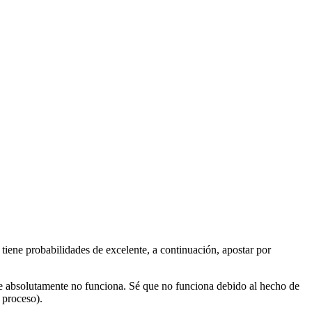
 tiene probabilidades de excelente, a continuación, apostar por
ue absolutamente no funciona. Sé que no funciona debido al hecho de
 proceso).