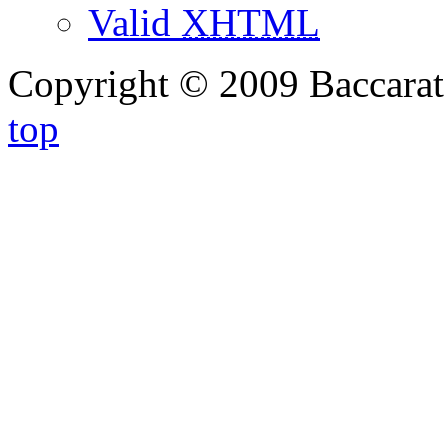
Valid
XHTML
Copyright © 2009 Baccarat
top