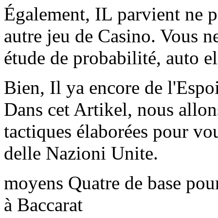
Également, IL parvient ne pa
autre jeu de Casino. Vous 
étude de probabilité, auto el
Bien, Il ya encore de l'Espo
Dans cet Artikel, nous allo
tactiques élaborées pour vo
delle Nazioni Unite.
moyens Quatre de base pour
à Baccarat