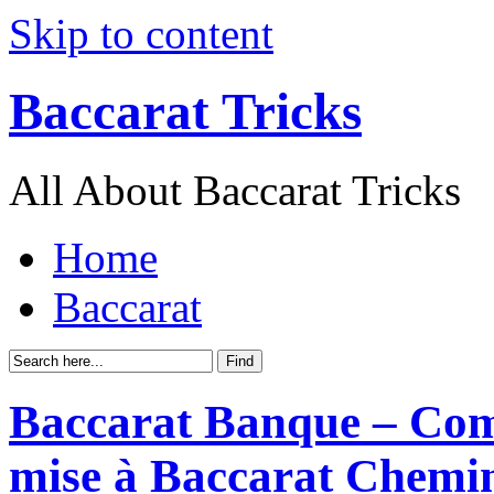
Skip to content
Baccarat Tricks
All About Baccarat Tricks
Home
Baccarat
Baccarat Banque – Com
mise à Baccarat Chemin