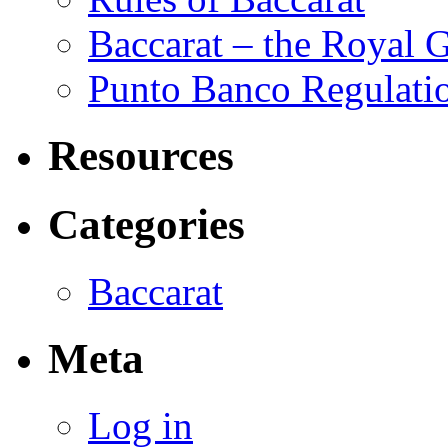
Baccarat – the Roya
Punto Banco Regulatio
Resources
Categories
Baccarat
Meta
Log in