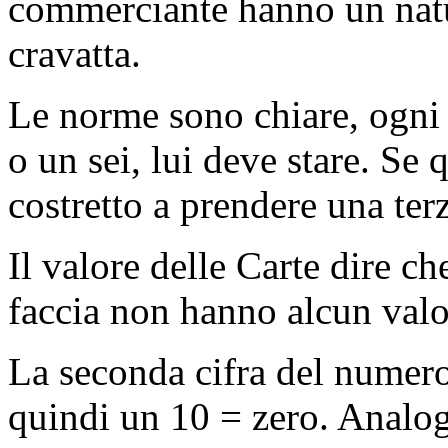
commerciante hanno un natu
cravatta.
Le norme sono chiare, ogni 
o un sei, lui deve stare. Se 
costretto a prendere una terz
Il valore delle Carte dire ch
faccia non hanno alcun valo
La seconda cifra del numero
quindi un 10 = zero. Analog